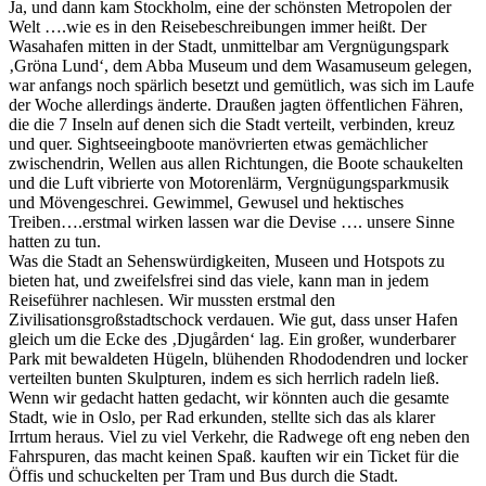
Ja, und dann kam Stockholm, eine der schönsten Metropolen der
Welt ….wie es in den Reisebeschreibungen immer heißt. Der
Wasahafen mitten in der Stadt, unmittelbar am Vergnügungspark
‚Gröna Lund‘, dem Abba Museum und dem Wasamuseum gelegen,
war anfangs noch spärlich besetzt und gemütlich, was sich im Laufe
der Woche allerdings änderte. Draußen jagten öffentlichen Fähren,
die die 7 Inseln auf denen sich die Stadt verteilt, verbinden, kreuz
und quer. Sightseeingboote manövrierten etwas gemächlicher
zwischendrin, Wellen aus allen Richtungen, die Boote schaukelten
und die Luft vibrierte von Motorenlärm, Vergnügungsparkmusik
und Mövengeschrei. Gewimmel, Gewusel und hektisches
Treiben….erstmal wirken lassen war die Devise …. unsere Sinne
hatten zu tun.
Was die Stadt an Sehenswürdigkeiten, Museen und Hotspots zu
bieten hat, und zweifelsfrei sind das viele, kann man in jedem
Reiseführer nachlesen. Wir mussten erstmal den
Zivilisationsgroßstadtschock verdauen. Wie gut, dass unser Hafen
gleich um die Ecke des ‚Djugården‘ lag. Ein großer, wunderbarer
Park mit bewaldeten Hügeln, blühenden Rhododendren und locker
verteilten bunten Skulpturen, indem es sich herrlich radeln ließ.
Wenn wir gedacht hatten gedacht, wir könnten auch die gesamte
Stadt, wie in Oslo, per Rad erkunden, stellte sich das als klarer
Irrtum heraus. Viel zu viel Verkehr, die Radwege oft eng neben den
Fahrspuren, das macht keinen Spaß. kauften wir ein Ticket für die
Öffis und schuckelten per Tram und Bus durch die Stadt.