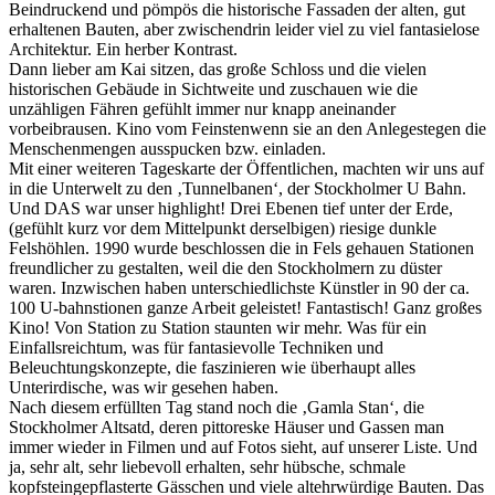
Beindruckend und pömpös die historische Fassaden der alten, gut
erhaltenen Bauten, aber zwischendrin leider viel zu viel fantasielose
Architektur. Ein herber Kontrast.
Dann lieber am Kai sitzen, das große Schloss und die vielen
historischen Gebäude in Sichtweite und zuschauen wie die
unzähligen Fähren gefühlt immer nur knapp aneinander
vorbeibrausen. Kino vom Feinstenwenn sie an den Anlegestegen die
Menschenmengen ausspucken bzw. einladen.
Mit einer weiteren Tageskarte der Öffentlichen, machten wir uns auf
in die Unterwelt zu den ‚Tunnelbanen‘, der Stockholmer U Bahn.
Und DAS war unser highlight! Drei Ebenen tief unter der Erde,
(gefühlt kurz vor dem Mittelpunkt derselbigen) riesige dunkle
Felshöhlen. 1990 wurde beschlossen die in Fels gehauen Stationen
freundlicher zu gestalten, weil die den Stockholmern zu düster
waren. Inzwischen haben unterschiedlichste Künstler in 90 der ca.
100 U-bahnstionen ganze Arbeit geleistet! Fantastisch! Ganz großes
Kino! Von Station zu Station staunten wir mehr. Was für ein
Einfallsreichtum, was für fantasievolle Techniken und
Beleuchtungskonzepte, die faszinieren wie überhaupt alles
Unterirdische, was wir gesehen haben.
Nach diesem erfüllten Tag stand noch die ‚Gamla Stan‘, die
Stockholmer Altsatd, deren pittoreske Häuser und Gassen man
immer wieder in Filmen und auf Fotos sieht, auf unserer Liste. Und
ja, sehr alt, sehr liebevoll erhalten, sehr hübsche, schmale
kopfsteingepflasterte Gässchen und viele altehrwürdige Bauten. Das