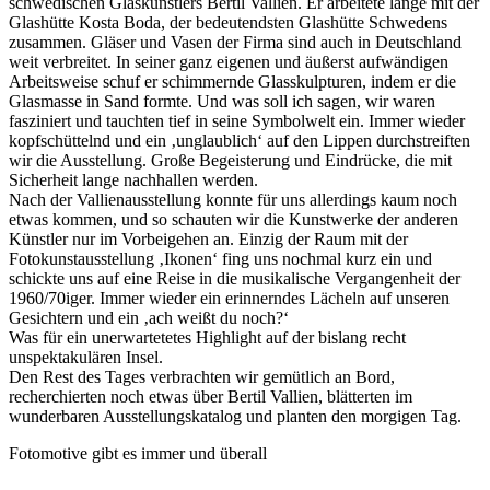
schwedischen Glaskünstlers Bertil Vallien. Er arbeitete lange mit der
Glashütte Kosta Boda, der bedeutendsten Glashütte Schwedens
zusammen. Gläser und Vasen der Firma sind auch in Deutschland
weit verbreitet. In seiner ganz eigenen und äußerst aufwändigen
Arbeitsweise schuf er schimmernde Glasskulpturen, indem er die
Glasmasse in Sand formte. Und was soll ich sagen, wir waren
fasziniert und tauchten tief in seine Symbolwelt ein. Immer wieder
kopfschüttelnd und ein ‚unglaublich‘ auf den Lippen durchstreiften
wir die Ausstellung. Große Begeisterung und Eindrücke, die mit
Sicherheit lange nachhallen werden.
Nach der Vallienausstellung konnte für uns allerdings kaum noch
etwas kommen, und so schauten wir die Kunstwerke der anderen
Künstler nur im Vorbeigehen an. Einzig der Raum mit der
Fotokunstausstellung ‚Ikonen‘ fing uns nochmal kurz ein und
schickte uns auf eine Reise in die musikalische Vergangenheit der
1960/70iger. Immer wieder ein erinnerndes Lächeln auf unseren
Gesichtern und ein ‚ach weißt du noch?‘
Was für ein unerwartetetes Highlight auf der bislang recht
unspektakulären Insel.
Den Rest des Tages verbrachten wir gemütlich an Bord,
recherchierten noch etwas über Bertil Vallien, blätterten im
wunderbaren Ausstellungskatalog und planten den morgigen Tag.
Fotomotive gibt es immer und überall