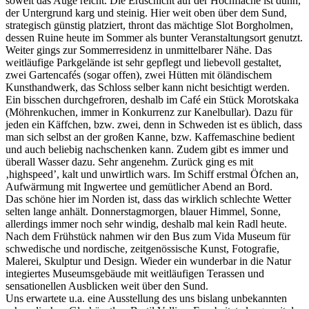
soweit das Auge reicht. Die Erdschicht auf der Hochfläche ist dünn,
der Untergrund karg und steinig. Hier weit oben über dem Sund,
strategisch günstig platziert, thront das mächtige Slot Borgholmen,
dessen Ruine heute im Sommer als bunter Veranstaltungsort genutzt.
Weiter gings zur Sommerresidenz in unmittelbarer Nähe. Das
weitläufige Parkgelände ist sehr gepflegt und liebevoll gestaltet,
zwei Gartencafés (sogar offen), zwei Hütten mit öländischem
Kunsthandwerk, das Schloss selber kann nicht besichtigt werden.
Ein bisschen durchgefroren, deshalb im Café ein Stück Morotskaka
(Möhrenkuchen, immer in Konkurrenz zur Kanelbullar). Dazu für
jeden ein Käffchen, bzw. zwei, denn in Schweden ist es üblich, dass
man sich selbst an der großen Kanne, bzw. Kaffemaschine bedient
und auch beliebig nachschenken kann. Zudem gibt es immer und
überall Wasser dazu. Sehr angenehm. Zurück ging es mit
‚highspeed’, kalt und unwirtlich wars. Im Schiff erstmal Öfchen an,
Aufwärmung mit Ingwertee und gemütlicher Abend an Bord.
Das schöne hier im Norden ist, dass das wirklich schlechte Wetter
selten lange anhält. Donnerstagmorgen, blauer Himmel, Sonne,
allerdings immer noch sehr windig, deshalb mal kein Radl heute.
Nach dem Frühstück nahmen wir den Bus zum Vida Museum für
schwedische und nordische, zeitgenössische Kunst, Fotografie,
Malerei, Skulptur und Design. Wieder ein wunderbar in die Natur
integiertes Museumsgebäude mit weitläufigen Terassen und
sensationellen Ausblicken weit über den Sund.
Uns erwartete u.a. eine Ausstellung des uns bislang unbekannten