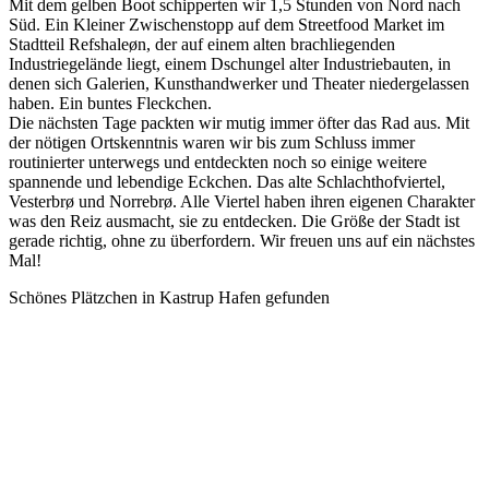
Mit dem gelben Boot schipperten wir 1,5 Stunden von Nord nach
Süd. Ein Kleiner Zwischenstopp auf dem Streetfood Market im
Stadtteil Refshaleøn, der auf einem alten brachliegenden
Industriegelände liegt, einem Dschungel alter Industriebauten, in
denen sich Galerien, Kunsthandwerker und Theater niedergelassen
haben. Ein buntes Fleckchen.
Die nächsten Tage packten wir mutig immer öfter das Rad aus. Mit
der nötigen Ortskenntnis waren wir bis zum Schluss immer
routinierter unterwegs und entdeckten noch so einige weitere
spannende und lebendige Eckchen. Das alte Schlachthofviertel,
Vesterbrø und Norrebrø. Alle Viertel haben ihren eigenen Charakter
was den Reiz ausmacht, sie zu entdecken. Die Größe der Stadt ist
gerade richtig, ohne zu überfordern. Wir freuen uns auf ein nächstes
Mal!
Schönes Plätzchen in Kastrup Hafen gefunden