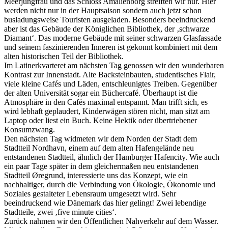
Meerjungfrau und das Schloss Amalienborg streiften wir nur. Hier
werden nicht nur in der Hauptsaison sondern auch jetzt schon
busladungsweise Touristen ausgeladen. Besonders beeindruckend
aber ist das Gebäude der Königlichen Bibliothek, der ‚schwarze
Diamant‘. Das moderne Gebäude mit seiner schwarzen Glasfassade
und seinem faszinierenden Inneren ist gekonnt kombiniert mit dem
alten historischen Teil der Bibliothek.
Im Latinerkvarteret am nächsten Tag genossen wir den wunderbaren
Kontrast zur Innenstadt. Alte Backsteinbauten, studentisches Flair,
viele kleine Cafés und Läden, entschleunigtes Treiben. Gegenüber
der alten Universität sogar ein Büchercafé. Überhaupt ist die
Atmosphäre in den Cafés maximal entspannt. Man trifft sich, es
wird lebhaft geplaudert, Kinderwägen stören nicht, man sitzt am
Laptop oder liest ein Buch. Keine Hektik oder übertriebener
Konsumzwang.
Den nächsten Tag widmeten wir dem Norden der Stadt dem
Stadtteil Nordhavn, einem auf dem alten Hafengelände neu
entstandenen Stadtteil, ähnlich der Hamburger Hafencity. Wie auch
ein paar Tage später in dem gleichermaßen neu entstandenen
Stadtteil Øregrund, interessierte uns das Konzept, wie ein
nachhaltiger, durch die Verbindung von Ökologie, Ökonomie und
Soziales gestalteter Lebensraum umgesetzt wird. Sehr
beeindruckend wie Dänemark das hier gelingt! Zwei lebendige
Stadtteile, zwei ‚five minute cities‘.
Zurück nahmen wir den Öffentlichen Nahverkehr auf dem Wasser.