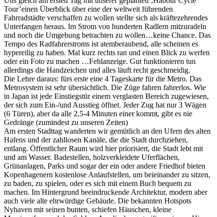
Uns gleich am ersten Tag mit unserer geplanten ‚Habour Cycle
Tour’einen Überblick über eine der weltweit führenden
Fahrradstädte verschaffen zu wollen stellte sich als kräftezehrendes
Unterfangen heraus. Im Strom von hunderten Radlern mitzuradeln
und noch die Umgebung betrachten zu wollen…keine Chance. Das
Tempo des Radfahrerstroms ist atemberaubend, alle scheinen es
hypereilig zu haben. Mal kurz rechts ran und einen Blick zu werfen
oder ein Foto zu machen …Fehlanzeige. Gut funktionieren tun
allerdings die Handzeichen und alles läuft recht geschmeidig.
Die Lehre daraus: fürs erste eine 4 Tageskarte für die Metro. Das
Metrosystem ist sehr übersichtlich. Die Züge fahren fahrerlos. Wie
in Japan ist jede Einstiegstür einem verglasten Bereich zugewiesen,
der sich zum Ein-/und Ausstieg öffnet. Jeder Zug hat nur 3 Wägen
(6 Türen), aber da alle 2,5-4 Minuten einer kommt, gibt es nie
Gedränge (zumindest zu unseren Zeiten)
Am ersten Stadttag wanderten wir gemütlich an den Ufern des alten
Hafens und der zahllosen Kanäle, die die Stadt durchziehen,
entlang. Öffentlicher Raum wird hier priorisiert, die Stadt lebt mit
und am Wasser. Badestellen, holzverkleidete Uferflächen,
Grünanlagen, Parks und sogar der ein oder andere Friedhof bieten
Kopenhagenern kostenlose Anlaufstellen, um beieinander zu sitzen,
zu baden, zu spielen, oder es sich mit einem Buch bequem zu
machen. Im Hintergrund beeindruckende Architektur, modern aber
auch viele alte ehrwürdige Gebäude. Die bekannten Hotspots
Nyhaven mit seinen bunten, schiefen Häuschen, kleine