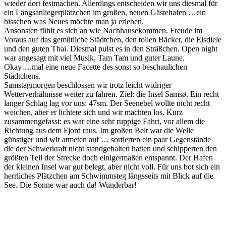
wieder dort festmachen. Allerdings entscheiden wir uns diesmal für
ein Längsanliegerplätzchen im großen, neuen Gästehafen …ein
bisschen was Neues möchte man ja erleben.
Ansonsten fühlt es sich an wie Nachhausekommen. Freude im
Voraus auf das gemütliche Städtchen, den tollen Bäcker, die Eisdiele
und den guten Thai. Diesmal pulst es in den Sträßchen. Open night
war angesagt mit viel Musik, Tam Tam und guter Laune.
Okay….mal eine neue Facette des sonst so beschaulichen
Städtchens.
Samstagmorgen beschlossen wir trotz leicht widriger
Wetterverhältnisse weiter zu fahren. Ziel: die Insel Samsø. Ein recht
langer Schlag lag vor uns: 47sm. Der Seenebel wollte nicht recht
weichen, aber er lichtete sich und wir machten los. Kurz
zusammengefasst: es war eine sehr ruppige Fahrt, vor allem die
Richtung aus dem Fjord raus. Im großen Belt war die Welle
günstiger und wir atmeten auf … sortierten ein paar Gegenstände
die der Schwerkraft nicht standgehalten hatten und schipperten den
größten Teil der Strecke doch einigermaßen entspannt. Der Hafen
der kleinen Insel war gut belegt, aber nicht voll. Für uns bot sich ein
herrliches Plätzchen am Schwimmsteg längsseits mit Blick auf die
See. Die Sonne war auch da! Wunderbar!