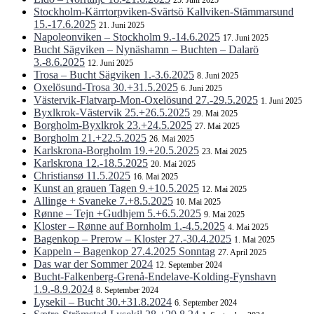
25. Juni 2025
Stockholm-Kärrtorpviken-Svärtsö Kallviken-Stämmarsund
15.-17.6.2025
21. Juni 2025
Napoleonviken – Stockholm 9.-14.6.2025
17. Juni 2025
Bucht Sägviken – Nynäshamn – Buchten – Dalarö
3.-8.6.2025
12. Juni 2025
Trosa – Bucht Sägviken 1.-3.6.2025
8. Juni 2025
Oxelösund-Trosa 30.+31.5.2025
6. Juni 2025
Västervik-Flatvarp-Mon-Oxelösund 27.-29.5.2025
1. Juni 2025
Byxlkrok-Västervik 25.+26.5.2025
29. Mai 2025
Borgholm-Byxlkrok 23.+24.5.2025
27. Mai 2025
Borgholm 21.+22.5.2025
26. Mai 2025
Karlskrona-Borgholm 19.+20.5.2025
23. Mai 2025
Karlskrona 12.-18.5.2025
20. Mai 2025
Christiansø 11.5.2025
16. Mai 2025
Kunst an grauen Tagen 9.+10.5.2025
12. Mai 2025
Allinge + Svaneke 7.+8.5.2025
10. Mai 2025
Rønne – Tejn +Gudhjem 5.+6.5.2025
9. Mai 2025
Kloster – Rønne auf Bornholm 1.-4.5.2025
4. Mai 2025
Bagenkop – Prerow – Kloster 27.-30.4.2025
1. Mai 2025
Kappeln – Bagenkop 27.4.2025 Sonntag
27. April 2025
Das war der Sommer 2024
12. September 2024
Bucht-Falkenberg-Grenå-Endelave-Kolding-Fynshavn
1.9.-8.9.2024
8. September 2024
Lysekil – Bucht 30.+31.8.2024
6. September 2024