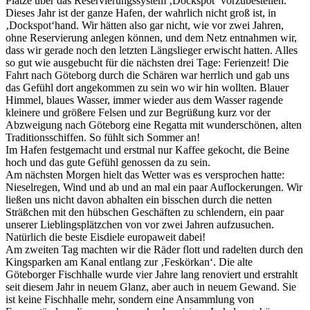
Plätze über das Reservierungssystem ‚Dockspot‘ vorzubestellen.
Dieses Jahr ist der ganze Hafen, der wahrlich nicht groß ist, in
‚Dockspot‘hand. Wir hätten also gar nicht, wie vor zwei Jahren,
ohne Reservierung anlegen können, und dem Netz entnahmen wir,
dass wir gerade noch den letzten Längslieger erwischt hatten. Alles
so gut wie ausgebucht für die nächsten drei Tage: Ferienzeit! Die
Fahrt nach Göteborg durch die Schären war herrlich und gab uns
das Gefühl dort angekommen zu sein wo wir hin wollten. Blauer
Himmel, blaues Wasser, immer wieder aus dem Wasser ragende
kleinere und größere Felsen und zur Begrüßung kurz vor der
Abzweigung nach Göteborg eine Regatta mit wunderschönen, alten
Traditionsschiffen. So fühlt sich Sommer an!
Im Hafen festgemacht und erstmal nur Kaffee gekocht, die Beine
hoch und das gute Gefühl genossen da zu sein.
Am nächsten Morgen hielt das Wetter was es versprochen hatte:
Nieselregen, Wind und ab und an mal ein paar Auflockerungen. Wir
ließen uns nicht davon abhalten ein bisschen durch die netten
Sträßchen mit den hübschen Geschäften zu schlendern, ein paar
unserer Lieblingsplätzchen von vor zwei Jahren aufzusuchen.
Natürlich die beste Eisdiele europaweit dabei!
Am zweiten Tag machten wir die Räder flott und radelten durch den
Kingsparken am Kanal entlang zur ‚Feskörkan‘. Die alte
Göteborger Fischhalle wurde vier Jahre lang renoviert und erstrahlt
seit diesem Jahr in neuem Glanz, aber auch in neuem Gewand. Sie
ist keine Fischhalle mehr, sondern eine Ansammlung von