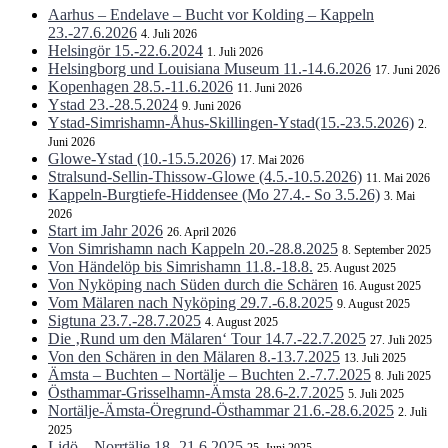
Aarhus – Endelave – Bucht vor Kolding – Kappeln
23.-27.6.2026
4. Juli 2026
Helsingör 15.-22.6.2024
1. Juli 2026
Helsingborg und Louisiana Museum 11.-14.6.2026
17. Juni 2026
Kopenhagen 28.5.-11.6.2026
11. Juni 2026
Ystad 23.-28.5.2024
9. Juni 2026
Ystad-Simrishamn-Åhus-Skillingen-Ystad(15.-23.5.2026)
2.
Juni 2026
Glowe-Ystad (10.-15.5.2026)
17. Mai 2026
Stralsund-Sellin-Thissow-Glowe (4.5.-10.5.2026)
11. Mai 2026
Kappeln-Burgtiefe-Hiddensee (Mo 27.4.- So 3.5.26)
3. Mai
2026
Start im Jahr 2026
26. April 2026
Von Simrishamn nach Kappeln 20.-28.8.2025
8. September 2025
Von Händelöp bis Simrishamn 11.8.-18.8.
25. August 2025
Von Nyköping nach Süden durch die Schären
16. August 2025
Vom Mälaren nach Nyköping 29.7.-6.8.2025
9. August 2025
Sigtuna 23.7.-28.7.2025
4. August 2025
Die ‚Rund um den Mälaren‘ Tour 14.7.-22.7.2025
27. Juli 2025
Von den Schären in den Mälaren 8.-13.7.2025
13. Juli 2025
Ämsta – Buchten – Nortälje – Buchten 2.-7.7.2025
8. Juli 2025
Östhammar-Grisselhamn-Ämsta 28.6-2.7.2025
5. Juli 2025
Nortälje-Ämsta-Öregrund-Östhammar 21.6.-28.6.2025
2. Juli
2025
Lidö – Norrtälje 18.-21.6.2025