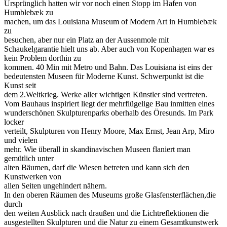
Ursprünglich hatten wir vor noch einen Stopp im Hafen von
Humblebæk zu
machen, um das Louisiana Museum of Modern Art in Humblebæk
zu
besuchen, aber nur ein Platz an der Aussenmole mit
Schaukelgarantie hielt uns ab. Aber auch von Kopenhagen war es
kein Problem dorthin zu
kommen. 40 Min mit Metro und Bahn. Das Louisiana ist eins der
bedeutensten Museen für Moderne Kunst. Schwerpunkt ist die
Kunst seit
dem 2.Weltkrieg. Werke aller wichtigen Künstler sind vertreten.
Vom Bauhaus inspiriert liegt der mehrflügelige Bau inmitten eines
wunderschönen Skulpturenparks oberhalb des Öresunds. Im Park
locker
verteilt, Skulpturen von Henry Moore, Max Ernst, Jean Arp, Miro
und vielen
mehr. Wie überall in skandinavischen Museen flaniert man
gemütlich unter
alten Bäumen, darf die Wiesen betreten und kann sich den
Kunstwerken von
allen Seiten ungehindert nähern.
In den oberen Räumen des Museums große Glasfensterflächen,die
durch
den weiten Ausblick nach draußen und die Lichtreflektionen die
ausgestellten Skulpturen und die Natur zu einem Gesamtkunstwerk