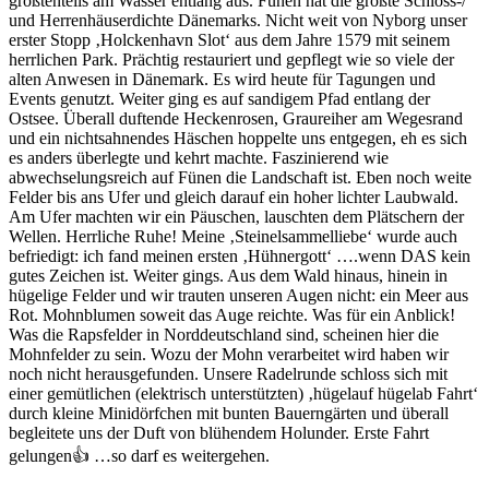
größtenteils am Wasser entlang aus. Fünen hat die größte Schloss-/
und Herrenhäuserdichte Dänemarks. Nicht weit von Nyborg unser
erster Stopp ‚Holckenhavn Slot‘ aus dem Jahre 1579 mit seinem
herrlichen Park. Prächtig restauriert und gepflegt wie so viele der
alten Anwesen in Dänemark. Es wird heute für Tagungen und
Events genutzt. Weiter ging es auf sandigem Pfad entlang der
Ostsee. Überall duftende Heckenrosen, Graureiher am Wegesrand
und ein nichtsahnendes Häschen hoppelte uns entgegen, eh es sich
es anders überlegte und kehrt machte. Faszinierend wie
abwechselungsreich auf Fünen die Landschaft ist. Eben noch weite
Felder bis ans Ufer und gleich darauf ein hoher lichter Laubwald.
Am Ufer machten wir ein Päuschen, lauschten dem Plätschern der
Wellen. Herrliche Ruhe! Meine ‚Steinelsammelliebe‘ wurde auch
befriedigt: ich fand meinen ersten ‚Hühnergott‘ ….wenn DAS kein
gutes Zeichen ist. Weiter gings. Aus dem Wald hinaus, hinein in
hügelige Felder und wir trauten unseren Augen nicht: ein Meer aus
Rot. Mohnblumen soweit das Auge reichte. Was für ein Anblick!
Was die Rapsfelder in Norddeutschland sind, scheinen hier die
Mohnfelder zu sein. Wozu der Mohn verarbeitet wird haben wir
noch nicht herausgefunden. Unsere Radelrunde schloss sich mit
einer gemütlichen (elektrisch unterstützten) ‚hügelauf hügelab Fahrt‘
durch kleine Minidörfchen mit bunten Bauerngärten und überall
begleitete uns der Duft von blühendem Holunder. Erste Fahrt
gelungen👍 …so darf es weitergehen.