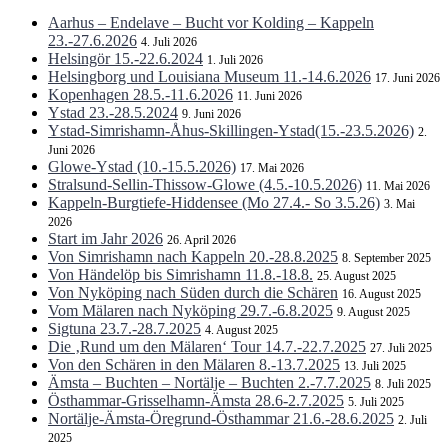
Aarhus – Endelave – Bucht vor Kolding – Kappeln
23.-27.6.2026
4. Juli 2026
Helsingör 15.-22.6.2024
1. Juli 2026
Helsingborg und Louisiana Museum 11.-14.6.2026
17. Juni 2026
Kopenhagen 28.5.-11.6.2026
11. Juni 2026
Ystad 23.-28.5.2024
9. Juni 2026
Ystad-Simrishamn-Åhus-Skillingen-Ystad(15.-23.5.2026)
2.
Juni 2026
Glowe-Ystad (10.-15.5.2026)
17. Mai 2026
Stralsund-Sellin-Thissow-Glowe (4.5.-10.5.2026)
11. Mai 2026
Kappeln-Burgtiefe-Hiddensee (Mo 27.4.- So 3.5.26)
3. Mai
2026
Start im Jahr 2026
26. April 2026
Von Simrishamn nach Kappeln 20.-28.8.2025
8. September 2025
Von Händelöp bis Simrishamn 11.8.-18.8.
25. August 2025
Von Nyköping nach Süden durch die Schären
16. August 2025
Vom Mälaren nach Nyköping 29.7.-6.8.2025
9. August 2025
Sigtuna 23.7.-28.7.2025
4. August 2025
Die ‚Rund um den Mälaren‘ Tour 14.7.-22.7.2025
27. Juli 2025
Von den Schären in den Mälaren 8.-13.7.2025
13. Juli 2025
Ämsta – Buchten – Nortälje – Buchten 2.-7.7.2025
8. Juli 2025
Östhammar-Grisselhamn-Ämsta 28.6-2.7.2025
5. Juli 2025
Nortälje-Ämsta-Öregrund-Östhammar 21.6.-28.6.2025
2. Juli
2025