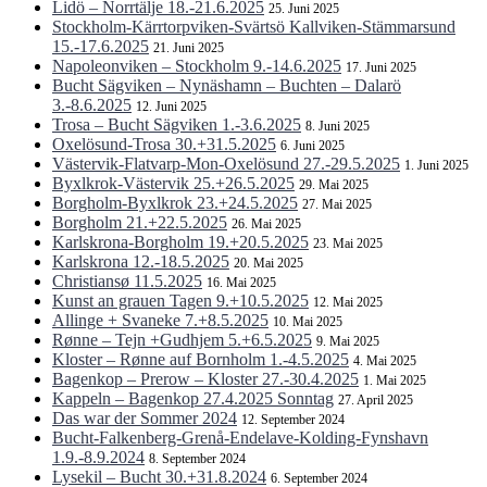
Lidö – Norrtälje 18.-21.6.2025
25. Juni 2025
Stockholm-Kärrtorpviken-Svärtsö Kallviken-Stämmarsund
15.-17.6.2025
21. Juni 2025
Napoleonviken – Stockholm 9.-14.6.2025
17. Juni 2025
Bucht Sägviken – Nynäshamn – Buchten – Dalarö
3.-8.6.2025
12. Juni 2025
Trosa – Bucht Sägviken 1.-3.6.2025
8. Juni 2025
Oxelösund-Trosa 30.+31.5.2025
6. Juni 2025
Västervik-Flatvarp-Mon-Oxelösund 27.-29.5.2025
1. Juni 2025
Byxlkrok-Västervik 25.+26.5.2025
29. Mai 2025
Borgholm-Byxlkrok 23.+24.5.2025
27. Mai 2025
Borgholm 21.+22.5.2025
26. Mai 2025
Karlskrona-Borgholm 19.+20.5.2025
23. Mai 2025
Karlskrona 12.-18.5.2025
20. Mai 2025
Christiansø 11.5.2025
16. Mai 2025
Kunst an grauen Tagen 9.+10.5.2025
12. Mai 2025
Allinge + Svaneke 7.+8.5.2025
10. Mai 2025
Rønne – Tejn +Gudhjem 5.+6.5.2025
9. Mai 2025
Kloster – Rønne auf Bornholm 1.-4.5.2025
4. Mai 2025
Bagenkop – Prerow – Kloster 27.-30.4.2025
1. Mai 2025
Kappeln – Bagenkop 27.4.2025 Sonntag
27. April 2025
Das war der Sommer 2024
12. September 2024
Bucht-Falkenberg-Grenå-Endelave-Kolding-Fynshavn
1.9.-8.9.2024
8. September 2024
Lysekil – Bucht 30.+31.8.2024
6. September 2024