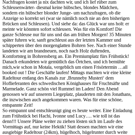
Nachfragen kostet ja nix dachten wir, und ich lief rüber zum
Schleusenwärter- diesmal keine hübsches, blondes Mädchen,
sondern ein hübscher blonder Junge- um nachzufragen, ob die
Anzeige so korrekt sei (war sie nämlich noch nie an den bisherigen
Brücken und Schleusen). Und siehe da: das Glück war uns holt: er
meinte wir könnten sofort schleusen. Was für ein Komfort! Die
ganze Schleuse nur für uns und das am frühen Morgen! 35 Minuten
später fuhren wir, sanft geschleust aus der letzten Kammer und
schipperten über den morgenglatten Bohren See. Nach einer Stunde
landeten wir am brandneuen, noch nach Holz duftenden,
Komfortsteg in Bohrensberg an. Ein Premiumplatz fürs Frühstück!
Danach erkundeten wir gemütlich das Örtchen, und ich bemühte
mich,wie schon in Motala, vergeblich um einen Frisörtermin …all
booked out ! Die Geschäfte laufen! Mittags machten wir eine kleine
Radeltour entlang des Kanals zur ‚Brunneby Musteri‘ dem
Hoflieferanten des schwedischen Könighauses für Fruchtsäfte und
Marmelade. Ganz schön viel Rummel im Laden! Den Abend
genossen wir auf unserem Liegeplatz, plauderten mit den Jonathans,
die inzwischen auch angekommen waren. Was für eine schöne,
entspannte Zeit!
So entspannt und entschleunigt ging es heute weiter. Eine Einladung
zum Frühstück bei Hachi, Ivonne und Lucy…. wie toll ist das
denn!!! Unsere Pläne weiter zu ziehen lösten sich im Laufe des
Vormittags auf, nur keine Hektik! Statt dessen machten wir eine
ausgiebige Radeltour (24km), hügelhoch, hügelrunter durch weite