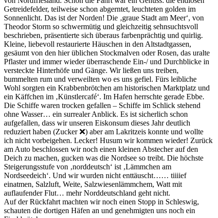
von Nordfriesland. Schon die Fahrt war ein Genuss: die endlosen
Getreidefelder, teilweise schon abgerntet, leuchteten golden im
Sonnenlicht. Das ist der Norden! Die ‚graue Stadt am Meer‘, von
Theodor Storm so schwermütig und gleichzeitig sehnsuchtsvoll
beschrieben, präsentierte sich überaus farbenprächtig und quirlig.
Kleine, liebevoll restaurierte Häuschen in den Altstadtgassen,
gesäumt von den hier üblichen Stockmalven oder Rosen, das uralte
Pflaster und immer wieder überraschende Ein-/ und Durchblicke in
versteckte Hinterhöfe und Gänge. Wir ließen uns treiben,
bummelten rum und verweilten wo es uns gefiel. Fürs leibliche
Wohl sorgten ein Krabbenbrötchen am historischen Marktplatz und
ein Käffchen im ‚Künstlercafé‘. Im Hafen herrschte gerade Ebbe.
Die Schiffe waren trocken gefallen – Schiffe im Schlick stehend
ohne Wasser… ein surrealer Anblick. Es ist sicherlich schon
aufgefallen, dass wir unseren Eiskonsum dieses Jahr deutlich
reduziert haben (Zucker ❌) aber am Lakritzeis konnte und wollte
ich nicht vorbeigehen. Lecker! Husum wir kommen wieder! Zurück
am Auto beschlossen wir noch einen kleinen Abstecher auf den
Deich zu machen, gucken was die Nordsee so treibt. Die höchste
Steigerungsstufe von ‚norddeutsch‘ ist ‚Lämmchen am
Nordseedeich‘. Und wir wurden nicht enttäuscht…… tiiiief
einatmen, Salzluft, Weite, Salzwiesenlämmchem, Watt mit
auflaufender Flut… mehr Norddeutschland geht nicht.
Auf der Rückfahrt machten wir noch einen Stopp in Schleswig,
schauten die dortigen Häfen an und genehmigten uns noch ein