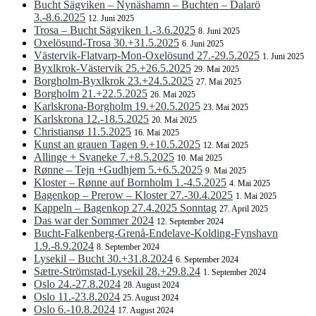
Bucht Sägviken – Nynäshamn – Buchten – Dalarö
3.-8.6.2025
12. Juni 2025
Trosa – Bucht Sägviken 1.-3.6.2025
8. Juni 2025
Oxelösund-Trosa 30.+31.5.2025
6. Juni 2025
Västervik-Flatvarp-Mon-Oxelösund 27.-29.5.2025
1. Juni 2025
Byxlkrok-Västervik 25.+26.5.2025
29. Mai 2025
Borgholm-Byxlkrok 23.+24.5.2025
27. Mai 2025
Borgholm 21.+22.5.2025
26. Mai 2025
Karlskrona-Borgholm 19.+20.5.2025
23. Mai 2025
Karlskrona 12.-18.5.2025
20. Mai 2025
Christiansø 11.5.2025
16. Mai 2025
Kunst an grauen Tagen 9.+10.5.2025
12. Mai 2025
Allinge + Svaneke 7.+8.5.2025
10. Mai 2025
Rønne – Tejn +Gudhjem 5.+6.5.2025
9. Mai 2025
Kloster – Rønne auf Bornholm 1.-4.5.2025
4. Mai 2025
Bagenkop – Prerow – Kloster 27.-30.4.2025
1. Mai 2025
Kappeln – Bagenkop 27.4.2025 Sonntag
27. April 2025
Das war der Sommer 2024
12. September 2024
Bucht-Falkenberg-Grenå-Endelave-Kolding-Fynshavn
1.9.-8.9.2024
8. September 2024
Lysekil – Bucht 30.+31.8.2024
6. September 2024
Sætre-Strömstad-Lysekil 28.+29.8.24
1. September 2024
Oslo 24.-27.8.2024
28. August 2024
Oslo 11.-23.8.2024
25. August 2024
Oslo 6.-10.8.2024
17. August 2024