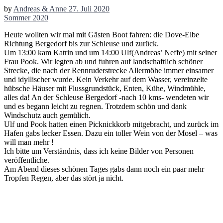
by
Andreas & Anne
27. Juli 2020
Sommer 2020
Heute wollten wir mal mit Gästen Boot fahren: die Dove-Elbe
Richtung Bergedorf bis zur Schleuse und zurück.
Um 13:00 kam Katrin und um 14:00 Ulf(Andreas’ Neffe) mit seiner
Frau Pook. Wir legten ab und fuhren auf landschaftlich schöner
Strecke, die nach der Rennruderstrecke Allermöhe immer einsamer
und idyllischer wurde. Kein Verkehr auf dem Wasser, vereinzelte
hübsche Häuser mit Flussgrundstück, Enten, Kühe, Windmühle,
alles da! An der Schleuse Bergedorf -nach 10 kms- wendeten wir
und es begann leicht zu regnen. Trotzdem schön und dank
Windschutz auch gemülich.
Ulf und Pook hatten einen Picknickkorb mitgebracht, und zurück im
Hafen gabs lecker Essen. Dazu ein toller Wein von der Mosel – was
will man mehr !
Ich bitte um Verständnis, dass ich keine Bilder von Personen
veröffentliche.
Am Abend dieses schönen Tages gabs dann noch ein paar mehr
Tropfen Regen, aber das stört ja nicht.