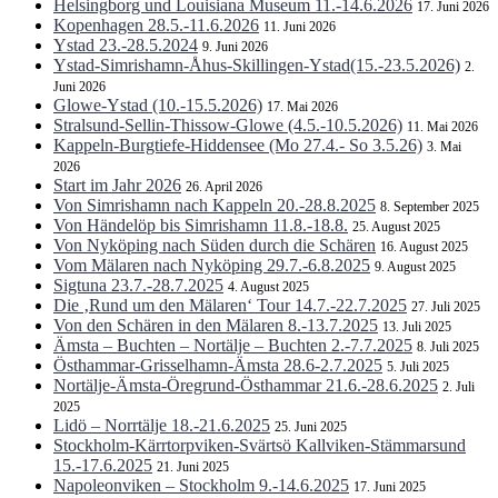
Helsingborg und Louisiana Museum 11.-14.6.2026
17. Juni 2026
Kopenhagen 28.5.-11.6.2026
11. Juni 2026
Ystad 23.-28.5.2024
9. Juni 2026
Ystad-Simrishamn-Åhus-Skillingen-Ystad(15.-23.5.2026)
2.
Juni 2026
Glowe-Ystad (10.-15.5.2026)
17. Mai 2026
Stralsund-Sellin-Thissow-Glowe (4.5.-10.5.2026)
11. Mai 2026
Kappeln-Burgtiefe-Hiddensee (Mo 27.4.- So 3.5.26)
3. Mai
2026
Start im Jahr 2026
26. April 2026
Von Simrishamn nach Kappeln 20.-28.8.2025
8. September 2025
Von Händelöp bis Simrishamn 11.8.-18.8.
25. August 2025
Von Nyköping nach Süden durch die Schären
16. August 2025
Vom Mälaren nach Nyköping 29.7.-6.8.2025
9. August 2025
Sigtuna 23.7.-28.7.2025
4. August 2025
Die ‚Rund um den Mälaren‘ Tour 14.7.-22.7.2025
27. Juli 2025
Von den Schären in den Mälaren 8.-13.7.2025
13. Juli 2025
Ämsta – Buchten – Nortälje – Buchten 2.-7.7.2025
8. Juli 2025
Östhammar-Grisselhamn-Ämsta 28.6-2.7.2025
5. Juli 2025
Nortälje-Ämsta-Öregrund-Östhammar 21.6.-28.6.2025
2. Juli
2025
Lidö – Norrtälje 18.-21.6.2025
25. Juni 2025
Stockholm-Kärrtorpviken-Svärtsö Kallviken-Stämmarsund
15.-17.6.2025
21. Juni 2025
Napoleonviken – Stockholm 9.-14.6.2025
17. Juni 2025