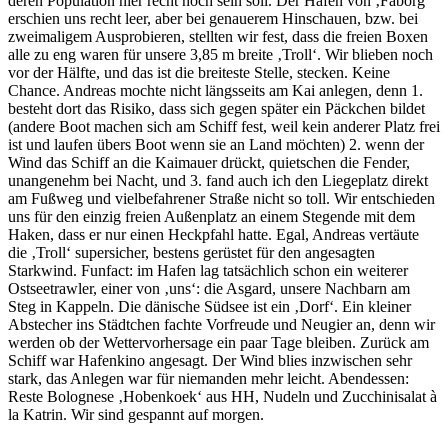
deren Population hier recht hoch sein soll. Der Hafen von ‚Fåborg‘
erschien uns recht leer, aber bei genauerem Hinschauen, bzw. bei
zweimaligem Ausprobieren, stellten wir fest, dass die freien Boxen
alle zu eng waren für unsere 3,85 m breite ‚Troll‘. Wir blieben noch
vor der Hälfte, und das ist die breiteste Stelle, stecken. Keine
Chance. Andreas mochte nicht längsseits am Kai anlegen, denn 1.
besteht dort das Risiko, dass sich gegen später ein Päckchen bildet
(andere Boot machen sich am Schiff fest, weil kein anderer Platz frei
ist und laufen übers Boot wenn sie an Land möchten) 2. wenn der
Wind das Schiff an die Kaimauer drückt, quietschen die Fender,
unangenehm bei Nacht, und 3. fand auch ich den Liegeplatz direkt
am Fußweg und vielbefahrener Straße nicht so toll. Wir entschieden
uns für den einzig freien Außenplatz an einem Stegende mit dem
Haken, dass er nur einen Heckpfahl hatte. Egal, Andreas vertäute
die ‚Troll‘ supersicher, bestens gerüstet für den angesagten
Starkwind. Funfact: im Hafen lag tatsächlich schon ein weiterer
Ostseetrawler, einer von ‚uns‘: die Asgard, unsere Nachbarn am
Steg in Kappeln. Die dänische Südsee ist ein ‚Dorf‘. Ein kleiner
Abstecher ins Städtchen fachte Vorfreude und Neugier an, denn wir
werden ob der Wettervorhersage ein paar Tage bleiben. Zurück am
Schiff war Hafenkino angesagt. Der Wind blies inzwischen sehr
stark, das Anlegen war für niemanden mehr leicht. Abendessen:
Reste Bolognese ‚Hobenkoek‘ aus HH, Nudeln und Zucchinisalat à
la Katrin. Wir sind gespannt auf morgen.