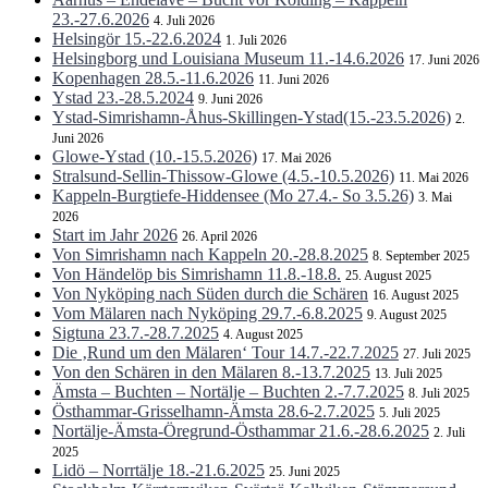
23.-27.6.2026
4. Juli 2026
Helsingör 15.-22.6.2024
1. Juli 2026
Helsingborg und Louisiana Museum 11.-14.6.2026
17. Juni 2026
Kopenhagen 28.5.-11.6.2026
11. Juni 2026
Ystad 23.-28.5.2024
9. Juni 2026
Ystad-Simrishamn-Åhus-Skillingen-Ystad(15.-23.5.2026)
2.
Juni 2026
Glowe-Ystad (10.-15.5.2026)
17. Mai 2026
Stralsund-Sellin-Thissow-Glowe (4.5.-10.5.2026)
11. Mai 2026
Kappeln-Burgtiefe-Hiddensee (Mo 27.4.- So 3.5.26)
3. Mai
2026
Start im Jahr 2026
26. April 2026
Von Simrishamn nach Kappeln 20.-28.8.2025
8. September 2025
Von Händelöp bis Simrishamn 11.8.-18.8.
25. August 2025
Von Nyköping nach Süden durch die Schären
16. August 2025
Vom Mälaren nach Nyköping 29.7.-6.8.2025
9. August 2025
Sigtuna 23.7.-28.7.2025
4. August 2025
Die ‚Rund um den Mälaren‘ Tour 14.7.-22.7.2025
27. Juli 2025
Von den Schären in den Mälaren 8.-13.7.2025
13. Juli 2025
Ämsta – Buchten – Nortälje – Buchten 2.-7.7.2025
8. Juli 2025
Östhammar-Grisselhamn-Ämsta 28.6-2.7.2025
5. Juli 2025
Nortälje-Ämsta-Öregrund-Östhammar 21.6.-28.6.2025
2. Juli
2025
Lidö – Norrtälje 18.-21.6.2025
25. Juni 2025