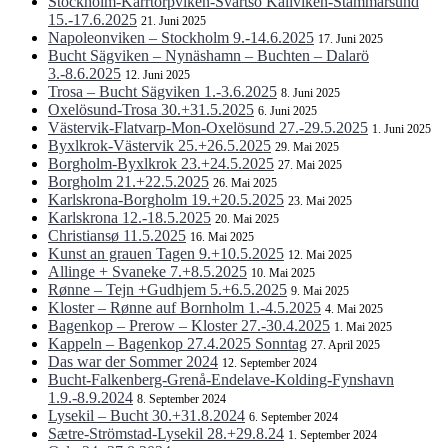
Stockholm-Kärrtorpviken-Svärtsö Kallviken-Stämmarsund
15.-17.6.2025
21. Juni 2025
Napoleonviken – Stockholm 9.-14.6.2025
17. Juni 2025
Bucht Sägviken – Nynäshamn – Buchten – Dalarö
3.-8.6.2025
12. Juni 2025
Trosa – Bucht Sägviken 1.-3.6.2025
8. Juni 2025
Oxelösund-Trosa 30.+31.5.2025
6. Juni 2025
Västervik-Flatvarp-Mon-Oxelösund 27.-29.5.2025
1. Juni 2025
Byxlkrok-Västervik 25.+26.5.2025
29. Mai 2025
Borgholm-Byxlkrok 23.+24.5.2025
27. Mai 2025
Borgholm 21.+22.5.2025
26. Mai 2025
Karlskrona-Borgholm 19.+20.5.2025
23. Mai 2025
Karlskrona 12.-18.5.2025
20. Mai 2025
Christiansø 11.5.2025
16. Mai 2025
Kunst an grauen Tagen 9.+10.5.2025
12. Mai 2025
Allinge + Svaneke 7.+8.5.2025
10. Mai 2025
Rønne – Tejn +Gudhjem 5.+6.5.2025
9. Mai 2025
Kloster – Rønne auf Bornholm 1.-4.5.2025
4. Mai 2025
Bagenkop – Prerow – Kloster 27.-30.4.2025
1. Mai 2025
Kappeln – Bagenkop 27.4.2025 Sonntag
27. April 2025
Das war der Sommer 2024
12. September 2024
Bucht-Falkenberg-Grenå-Endelave-Kolding-Fynshavn
1.9.-8.9.2024
8. September 2024
Lysekil – Bucht 30.+31.8.2024
6. September 2024
Sætre-Strömstad-Lysekil 28.+29.8.24
1. September 2024