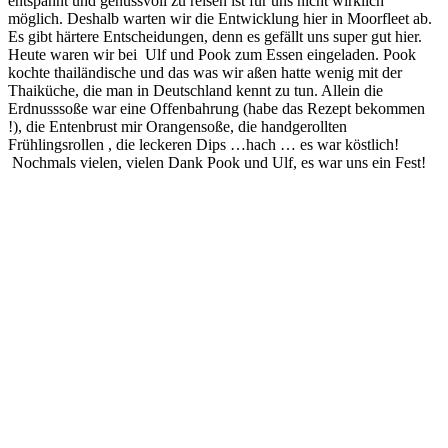
entspannt und genussvoll zu reisen ist für uns nicht wirklich
möglich. Deshalb warten wir die Entwicklung hier in Moorfleet ab.
Es gibt härtere Entscheidungen, denn es gefällt uns super gut hier.
Heute waren wir bei Ulf und Pook zum Essen eingeladen. Pook
kochte thailändische und das was wir aßen hatte wenig mit der
Thaiküche, die man in Deutschland kennt zu tun. Allein die
Erdnusssoße war eine Offenbahrung (habe das Rezept bekommen
!), die Entenbrust mir Orangensoße, die handgerollten
Frühlingsrollen , die leckeren Dips …hach … es war köstlich!
Nochmals vielen, vielen Dank Pook und Ulf, es war uns ein Fest!