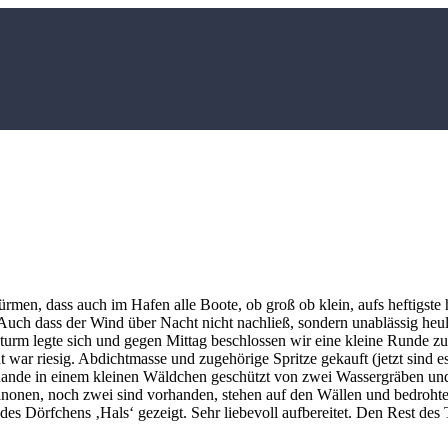
türmen, dass auch im Hafen alle Boote, ob groß ob klein, aufs heftigste
Auch dass der Wind über Nacht nicht nachließ, sondern unablässig heul
Sturm legte sich und gegen Mittag beschlossen wir eine kleine Runde z
 war riesig. Abdichtmasse und zugehörige Spritze gekauft (jetzt sind e
nde in einem kleinen Wäldchen geschützt von zwei Wassergräben und ei
onen, noch zwei sind vorhanden, stehen auf den Wällen und bedrohten d
es Dörfchens ‚Hals‘ gezeigt. Sehr liebevoll aufbereitet. Den Rest des